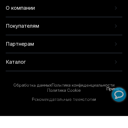
О компании
Покупателям
Партнерам
Каталог
Данный веб-сайт использует cookie-файлы и
рекомендательные технологии в целях
предоставления вам лучшего пользовательского
опыта на нашем сайте. Продолжая использовать
Обработка данных
Политика конфиденциальности
данный сайт, вы соглашаетесь с использованием
Принять
Политика Cookie
нами
cookie-файлов
и рекомендательных
Рекомендательные технологии
технологий. Для получения дополнительной
информации см.
Условия предоставления
рекомендательных технологий
.