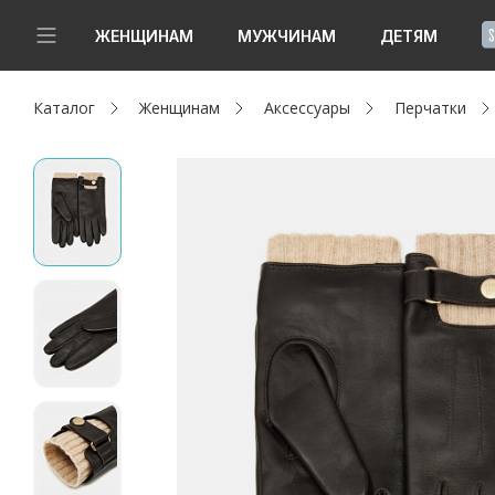
!
ЖЕНЩИНАМ
МУЖЧИНАМ
ДЕТЯМ
Каталог
Женщинам
Аксессуары
Перчатки
Новинки
Да, все верно
Изменить город
Женщинам
Мужчинам
Детям
Капсула
Аутлет
Акции / Новости
Адреса магазинов