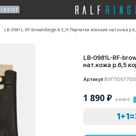
LB-0981L-RF-brown/beige-6.5_Н Перчатки женские нат.кожа р.
LB-0981L-RF-bro
нат.кожа р.6,5 
Артикул
ВУГП067700
1 890
₽
6 840
₽
1+1