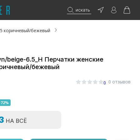
искать
6,5 коричневый/бежевый
wn/beige-6.5_Н Перчатки женские
коричневый/бежевый
0 отзывов
0
-72%
=3
НА ВСЁ