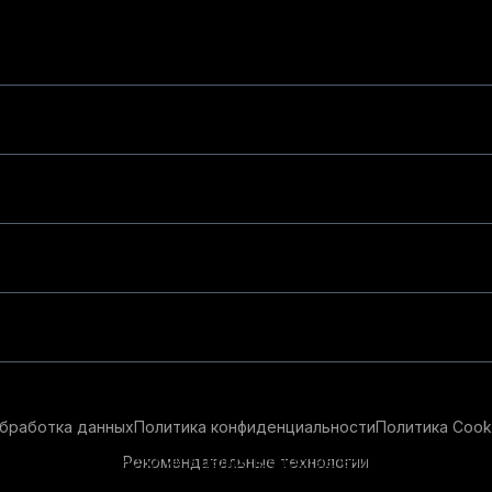
бработка данных
Политика конфиденциальности
Политика Cook
Рекомендательные технологии
ендательные технологии в целях предоставления вам лучшего 
айт, вы соглашаетесь с использованием нами
cookie-файлов
и р