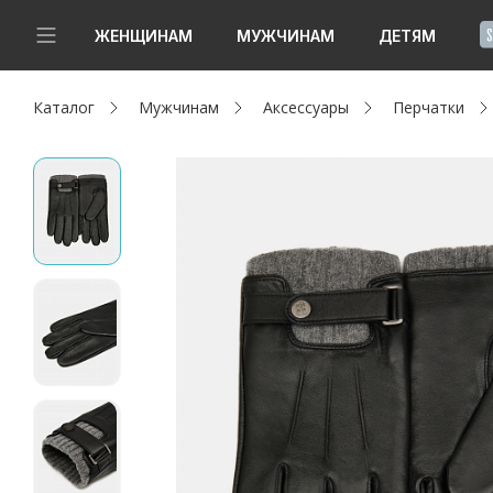
!
ЖЕНЩИНАМ
МУЖЧИНАМ
ДЕТЯМ
Каталог
Мужчинам
Аксессуары
Перчатки
Новинки
Да, все верно
Изменить город
Женщинам
Мужчинам
Детям
Капсула
Аутлет
Акции / Новости
Адреса магазинов