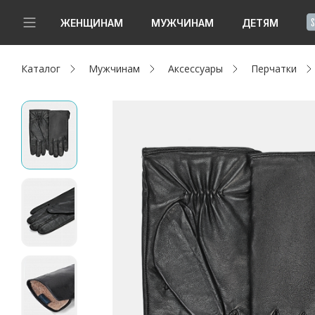
!
ЖЕНЩИНАМ
МУЖЧИНАМ
ДЕТЯМ
Каталог
Мужчинам
Аксессуары
Перчатки
Новинки
Да, все верно
Изменить город
Женщинам
Мужчинам
Детям
Капсула
Аутлет
Акции / Новости
Адреса магазинов