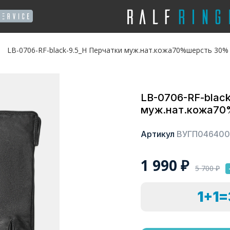
LB-0706-RF-black-9.5_Н Перчатки муж.нат.кожа70%шерсть 30% 
LB-0706-RF-blac
муж.нат.кожа70%
Артикул
ВУГП046400
1 990
₽
5 700
₽
1+1