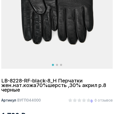
Москва
Да, все верно
Изменить город
О компании
Покупателям
LB-8228-RF-black-8_Н Перчатки
жен.нат.кожа70%шерсть ,30% акрил р.8
черные
0 отзывов
Артикул
ВУГП044000
0