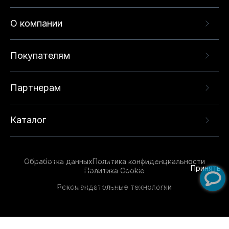
О компании
Покупателям
Партнерам
Каталог
Данный веб-сайт использует cookie-файлы и
рекомендательные технологии в целях
предоставления вам лучшего пользовательского
опыта на нашем сайте. Продолжая использовать
Обработка данных
Политика конфиденциальности
данный сайт, вы соглашаетесь с использованием
Принять
Политика Cookie
нами
cookie-файлов
и рекомендательных
Рекомендательные технологии
технологий. Для получения дополнительной
информации см.
Условия предоставления
рекомендательных технологий
.