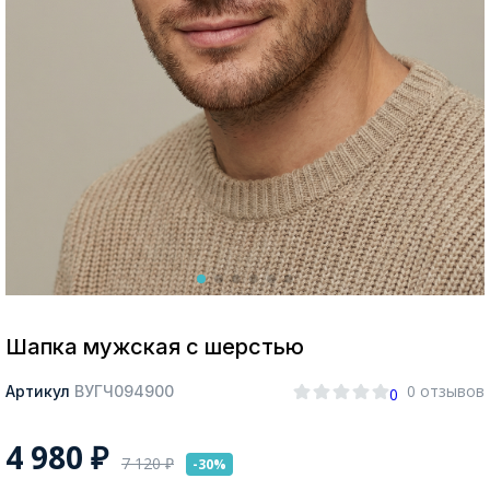
Москва
Да, все верно
Изменить город
О компании
Покупателям
Шапка мужская с шерстью
0 отзывов
Артикул
ВУГЧ094900
0
4 980
₽
7 120
₽
-30%