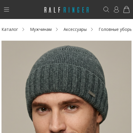
!
Возникли вопросы? -
club@ralf.ru
Каталог
Мужчинам
Аксессуары
Головные уборы
Новинки
Женщинам
Мужчинам
Детям
Капсула
Аутлет
Акции / Новости
Адреса магазинов