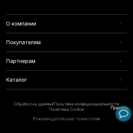
О компании
Покупателям
Партнерам
Каталог
Данный веб-сайт использует cookie-файлы и
рекомендательные технологии в целях
предоставления вам лучшего пользовательского
опыта на нашем сайте. Продолжая использовать
Обработка данных
Политика конфиденциальности
данный сайт, вы соглашаетесь с использованием
Принять
Политика Cookie
нами
cookie-файлов
и рекомендательных
Рекомендательные технологии
технологий. Для получения дополнительной
информации см.
Условия предоставления
рекомендательных технологий
.