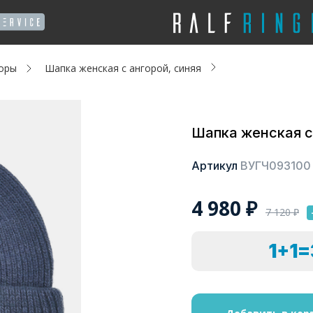
оры
Шапка женская с ангорой, синяя
Шапка женская с
Артикул
ВУГЧ093100
4 980
₽
7 120
₽
1+1