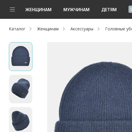
!
ЖЕНЩИНАМ
МУЖЧИНАМ
ДЕТЯМ
Каталог
Женщинам
Аксессуары
Головные уб
Новинки
Да, все верно
Изменить город
Женщинам
Мужчинам
Детям
Капсула
Аутлет
Акции / Новости
Адреса магазинов