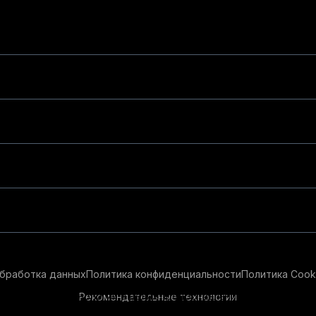
бработка данных
Политика конфиденциальности
Политика Cook
Рекомендательные технологии
ендательные технологии в целях предоставления вам лучшего 
айт, вы соглашаетесь с использованием нами
cookie-файлов
и р