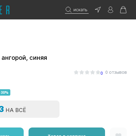
искать
 ангорой, синяя
0 отзывов
0
-30%
=3
НА ВСЁ