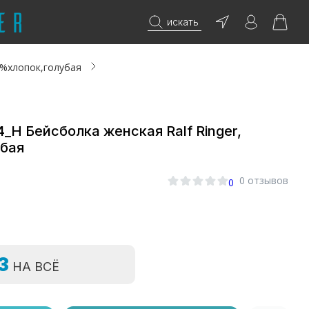
искать
0%хлопок,голубая
_Н Бейсболка женская Ralf Ringer,
убая
0 отзывов
0
=3
НА ВСЁ