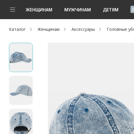
!
ЖЕНЩИНАМ
МУЖЧИНАМ
ДЕТЯМ
Каталог
Женщинам
Аксессуары
Головные уб
Новинки
Да, все верно
Изменить город
Женщинам
Мужчинам
Детям
Капсула
Аутлет
Акции / Новости
Адреса магазинов