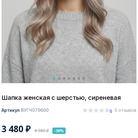
Москва
Да, все верно
Изменить город
О компании
Покупателям
Шапка женская с шерстью, сиреневая
0 отзывов
Артикул
ВУГЧ079600
0
3 480
₽
4 980
₽
-30%