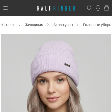
!
Возникли вопросы? -
club@ralf.ru
Каталог
Женщинам
Аксессуары
Головные уборы
Новинки
Женщинам
Мужчинам
Детям
Капсула
Аутлет
Акции / Новости
Адреса магазинов