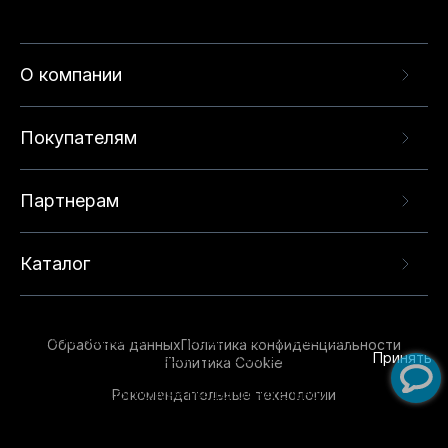
О компании
Покупателям
Партнерам
Каталог
Данный веб-сайт использует cookie-файлы и
рекомендательные технологии в целях
предоставления вам лучшего пользовательского
опыта на нашем сайте. Продолжая использовать
Обработка данных
Политика конфиденциальности
данный сайт, вы соглашаетесь с использованием
Принять
Политика Cookie
нами
cookie-файлов
и рекомендательных
Рекомендательные технологии
технологий. Для получения дополнительной
информации см.
Условия предоставления
рекомендательных технологий
.