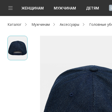
!
ЖЕНЩИНАМ
МУЖЧИНАМ
ДЕТЯМ
Каталог
Мужчинам
Аксессуары
Головные уб
Новинки
Да, все верно
Изменить город
Женщинам
Мужчинам
Детям
Капсула
Аутлет
Акции / Новости
Адреса магазинов