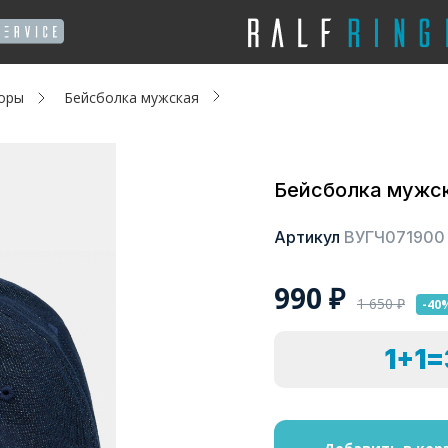
оры
Бейсболка мужская
Бейсболка мужс
Артикул
ВУГЧ071900
990
₽
1 650
₽
-40
1+1