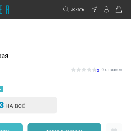
искать
кая
0 отзывов
0
%
=3
НА ВСЁ