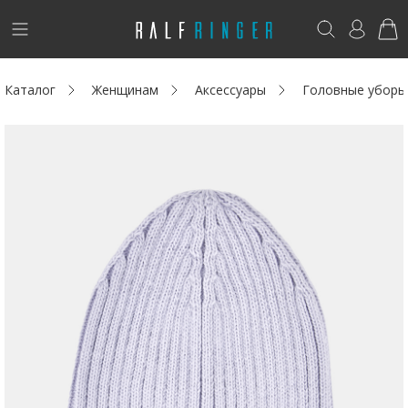
!
Возникли вопросы? -
club@ralf.ru
Каталог
Женщинам
Аксессуары
Головные уборы
Новинки
Женщинам
Мужчинам
Детям
Капсула
Аутлет
Акции / Новости
Адреса магазинов