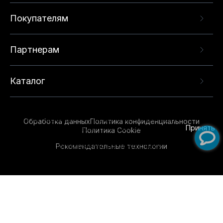
Покупателям
Партнерам
Каталог
Данный веб-сайт использует cookie-файлы и
рекомендательные технологии в целях
предоставления вам лучшего пользовательского
опыта на нашем сайте. Продолжая использовать
Обработка данных
Политика конфиденциальности
данный сайт, вы соглашаетесь с использованием
Принять
Политика Cookie
нами
cookie-файлов
и рекомендательных
Рекомендательные технологии
технологий. Для получения дополнительной
информации см.
Условия предоставления
рекомендательных технологий
.
Обувь для всей семьи!