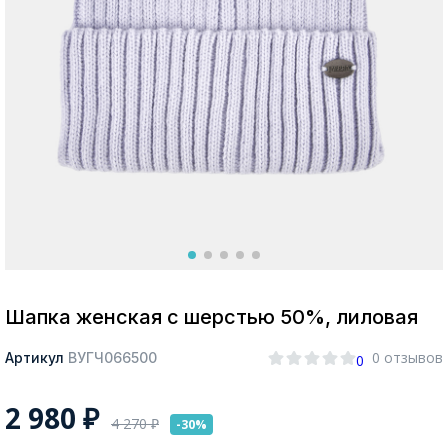
Москва
Да, все верно
Изменить город
О компании
Покупателям
Шапка женская с шерстью 50%, лиловая
0 отзывов
Артикул
ВУГЧ066500
0
2 980
₽
4 270
₽
-30%