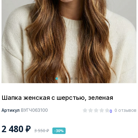
Москва
Да, все верно
Изменить город
О компании
Покупателям
Шапка женская с шерстью, зеленая
0 отзывов
Артикул
ВУГЧ063100
0
2 480
₽
3 550
₽
-30%