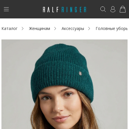
!
Возникли вопросы? -
club@ralf.ru
Каталог
Женщинам
Аксессуары
Головные уборы
Новинки
Женщинам
Мужчинам
Детям
Капсула
Аутлет
Акции / Новости
Адреса магазинов