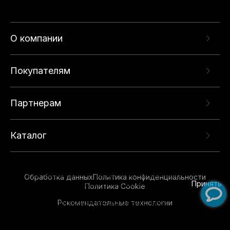
О компании
Покупателям
Партнерам
Каталог
Данный веб-сайт использует cookie-файлы и
рекомендательные технологии в целях
предоставления вам лучшего пользовательского
опыта на нашем сайте. Продолжая использовать
Обработка данных
Политика конфиденциальности
данный сайт, вы соглашаетесь с использованием
Принять
Политика Cookie
нами
cookie-файлов
и рекомендательных
Рекомендательные технологии
технологий. Для получения дополнительной
информации см.
Условия предоставления
рекомендательных технологий
.