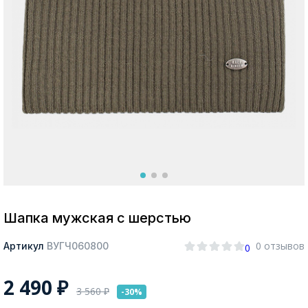
Москва
Да, все верно
Изменить город
О компании
Покупателям
Шапка мужская с шерстью
0 отзывов
Артикул
ВУГЧ060800
0
2 490
₽
3 560
₽
-30%