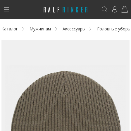
!
Возникли вопросы? -
club@ralf.ru
Каталог
Мужчинам
Аксессуары
Головные уборы
Новинки
Женщинам
Мужчинам
Детям
Капсула
Аутлет
Акции / Новости
Адреса магазинов