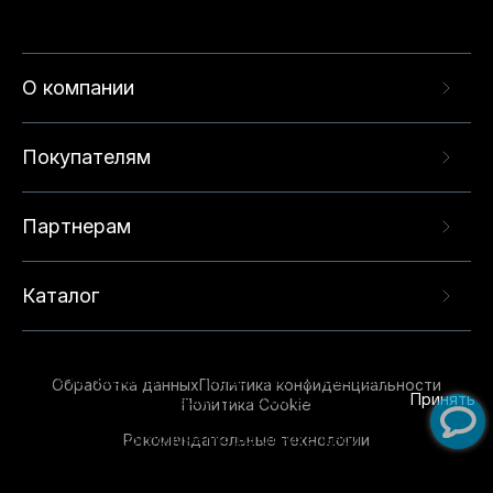
О компании
Покупателям
Партнерам
Каталог
Данный веб-сайт использует cookie-файлы и
рекомендательные технологии в целях
предоставления вам лучшего пользовательского
опыта на нашем сайте. Продолжая использовать
Обработка данных
Политика конфиденциальности
данный сайт, вы соглашаетесь с использованием
Принять
Политика Cookie
нами
cookie-файлов
и рекомендательных
Рекомендательные технологии
технологий. Для получения дополнительной
информации см.
Условия предоставления
рекомендательных технологий
.