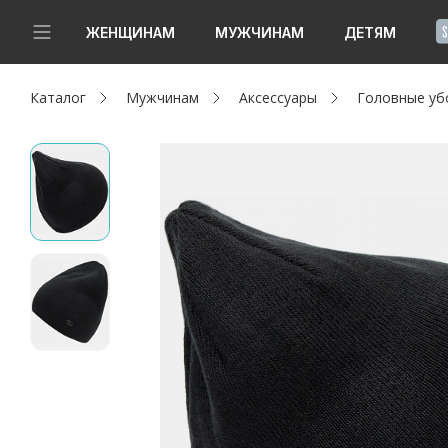
!
ЖЕНЩИНАМ
МУЖЧИНАМ
ДЕТЯМ
Каталог
Мужчинам
Аксессуары
Головные уб
Новинки
Да, все верно
Изменить город
Женщинам
Мужчинам
Детям
Капсула
Аутлет
Акции / Новости
Адреса магазинов