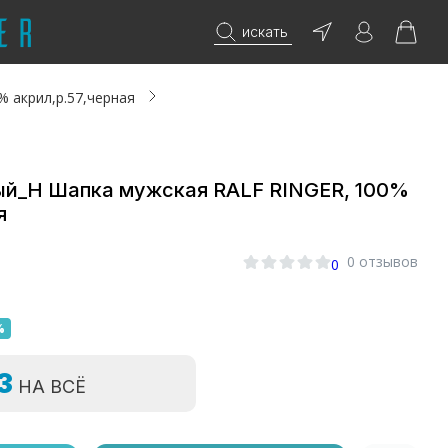
искать
 акрил,р.57,черная
ый_Н Шапка мужская RALF RINGER, 100%
я
0 отзывов
0
%
=3
НА ВСЁ