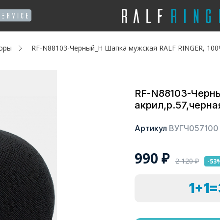
оры
RF-N88103-Черный_Н Шапка мужская RALF RINGER, 100%
RF-N88103-Черн
акрил,р.57,черна
Артикул
ВУГЧ057100
990
₽
2 120
₽
-53
1+1