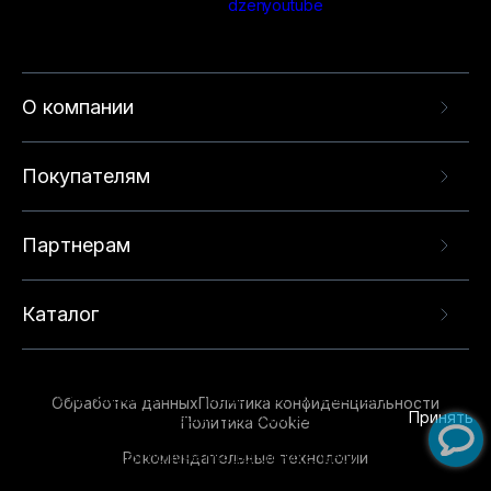
О компании
Покупателям
Партнерам
Каталог
Данный веб-сайт использует cookie-файлы и
рекомендательные технологии в целях
предоставления вам лучшего пользовательского
опыта на нашем сайте. Продолжая использовать
Обработка данных
Политика конфиденциальности
данный сайт, вы соглашаетесь с использованием
Принять
Политика Cookie
нами
cookie-файлов
и рекомендательных
Рекомендательные технологии
технологий. Для получения дополнительной
информации см.
Условия предоставления