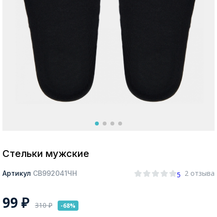
Москва
Да, все верно
Изменить город
О компании
Покупателям
Стельки мужские
2 отзыва
Артикул
СВ992041ЧН
5
99
₽
310
₽
-68%