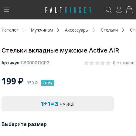
!
Возникли вопросы? -
club@ralf.ru
Каталог
Мужчинам
Аксессуары
Стельки
Ст
Новинки
Женщинам
Стельки вкладные мужские Active AIR
Мужчинам
0 отзывов
Артикул
СВ000011СР3
Детям
199
₽
350
₽
-43%
Капсула
1+1=3
НА ВСЁ
Аутлет
Акции / Новости
Выберите размер
Адреса магазинов