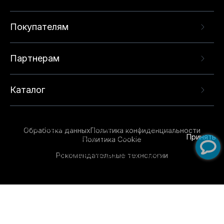
Покупателям
Партнерам
Каталог
Данный веб-сайт использует cookie-файлы и
рекомендательные технологии в целях
предоставления вам лучшего пользовательского
опыта на нашем сайте. Продолжая использовать
Обработка данных
Политика конфиденциальности
данный сайт, вы соглашаетесь с использованием
Принять
Политика Cookie
нами
cookie-файлов
и рекомендательных
Рекомендательные технологии
технологий. Для получения дополнительной
информации см.
Условия предоставления
рекомендательных технологий
.