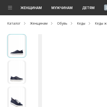
!
ЖЕНЩИНАМ
МУЖЧИНАМ
ДЕТЯМ
Каталог
Женщинам
Обувь
Кеды
Кеды ж
Новинки
Да, все верно
Изменить город
Женщинам
Мужчинам
Детям
Капсула
Аутлет
Акции / Новости
Адреса магазинов