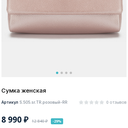
Москва
Да, все верно
Изменить город
О компании
Покупателям
Сумка женская
0 отзывов
Артикул
S.505.sr.TR.розовый-RR
8 990
₽
12 840
₽
-29%