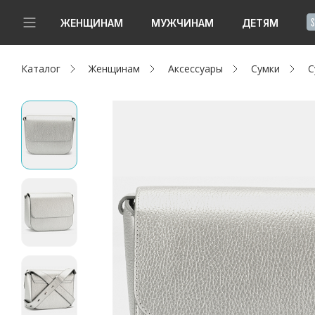
!
ЖЕНЩИНАМ
МУЖЧИНАМ
ДЕТЯМ
Каталог
Женщинам
Аксессуары
Сумки
С
Новинки
Да, все верно
Изменить город
Женщинам
Мужчинам
Детям
Капсула
Аутлет
Акции / Новости
Адреса магазинов