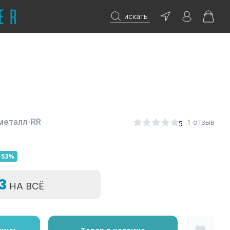
искать
.металл-RR
1 отзыв
5
-53%
=3
НА ВСЁ