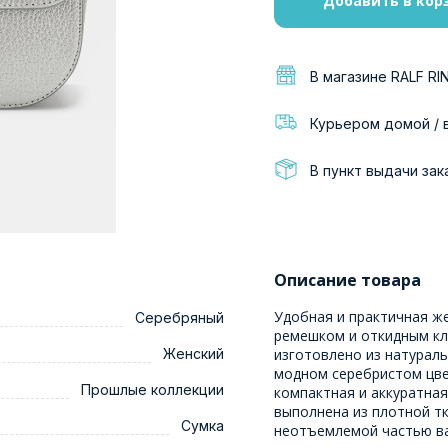
Добавить в кор
В магазине RALF RI
Курьером домой / 
В пункт выдачи зак
Описание товара
Удобная и практичная ж
Серебряный
ремешком и откидным кл
Женский
изготовлено из натураль
модном серебристом цве
Прошлые коллекции
компактная и аккуратная
выполнена из плотной тк
Сумка
неотъемлемой частью в