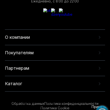
Ежедневно, с 8:00 до 22:00
О компании
Покупателям
Партнерам
Каталог
Данный веб-сайт использует cookie-файлы и
рекомендательные технологии в целях
предоставления вам лучшего пользовательского
опыта на нашем сайте. Продолжая использовать
Обработка данных
Политика конфиденциальности
данный сайт, вы соглашаетесь с использованием
Принять
Политика Cookie