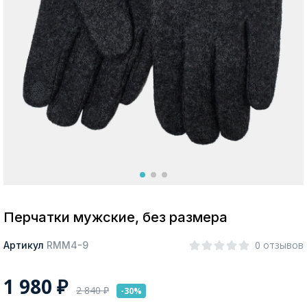
Москва
Да, все верно
Изменить город
О компании
Покупателям
Перчатки мужские, без размера
0 отзывов
Артикул
RMM4-9
1 980
₽
2 840
₽
-30%