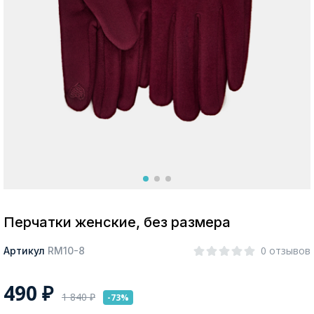
Москва
Да, все верно
Изменить город
О компании
Покупателям
Перчатки женские, без размера
0 отзывов
Артикул
RM10-8
490
₽
1 840
₽
-73%