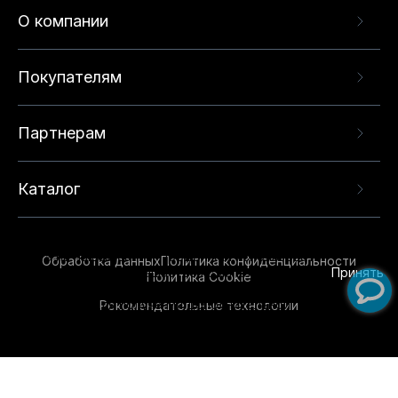
О компании
Покупателям
Партнерам
Каталог
Данный веб-сайт использует cookie-файлы и
рекомендательные технологии в целях
предоставления вам лучшего пользовательского
опыта на нашем сайте. Продолжая использовать
Обработка данных
Политика конфиденциальности
данный сайт, вы соглашаетесь с использованием
Принять
Политика Cookie
нами
cookie-файлов
и рекомендательных
Рекомендательные технологии
технологий. Для получения дополнительной
информации см.
Условия предоставления
рекомендательных технологий
.