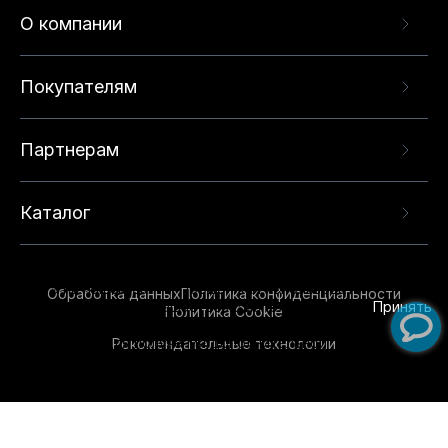
О компании
Покупателям
Партнерам
Каталог
Данный веб-сайт использует cookie-файлы и
рекомендательные технологии в целях
предоставления вам лучшего пользовательского
опыта на нашем сайте. Продолжая использовать
Обработка данных
Политика конфиденциальности
данный сайт, вы соглашаетесь с использованием
Принять
Политика Cookie
нами
cookie-файлов
и рекомендательных
Рекомендательные технологии
технологий. Для получения дополнительной
информации см.
Условия предоставления
рекомендательных технологий
.