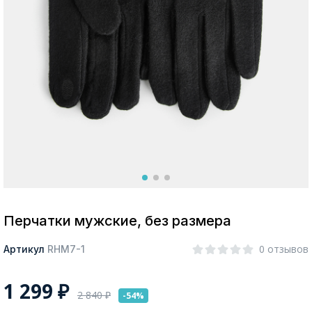
Москва
Да, все верно
Изменить город
О компании
Покупателям
Перчатки мужские, без размера
0 отзывов
Артикул
RHM7-1
1 299
₽
2 840
₽
-54%