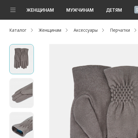
!
ЖЕНЩИНАМ
МУЖЧИНАМ
ДЕТЯМ
Каталог
Женщинам
Аксессуары
Перчатки
Новинки
Да, все верно
Изменить город
Женщинам
Мужчинам
Детям
Капсула
Аутлет
Акции / Новости
Адреса магазинов