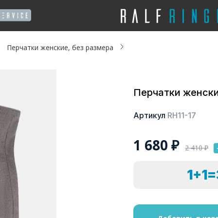
Перчатки женские, без размера
Перчатки женски
Артикул
RH11-17
1 680
₽
2 410
₽
1+1