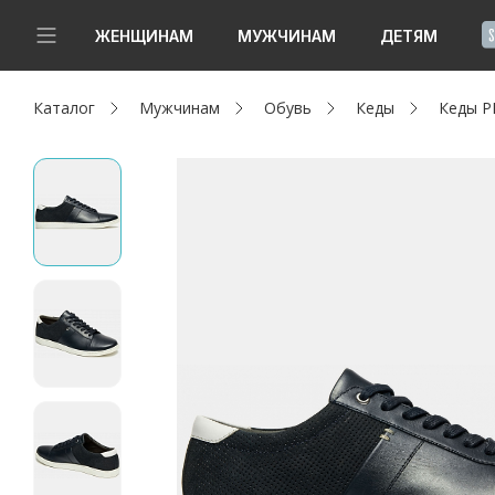
!
ЖЕНЩИНАМ
МУЖЧИНАМ
ДЕТЯМ
Каталог
Мужчинам
Обувь
Кеды
Кеды 
Новинки
Да, все верно
Изменить город
Женщинам
Мужчинам
Детям
Капсула
Аутлет
Акции / Новости
Адреса магазинов