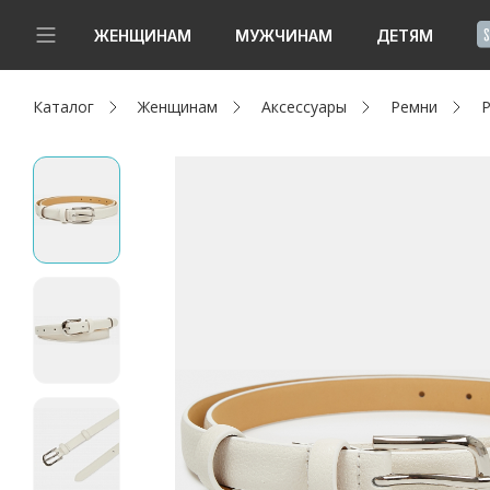
!
ЖЕНЩИНАМ
МУЖЧИНАМ
ДЕТЯМ
Каталог
Женщинам
Аксессуары
Ремни
Р
Новинки
Да, все верно
Изменить город
Женщинам
Мужчинам
Детям
Капсула
Аутлет
Акции / Новости
Адреса магазинов