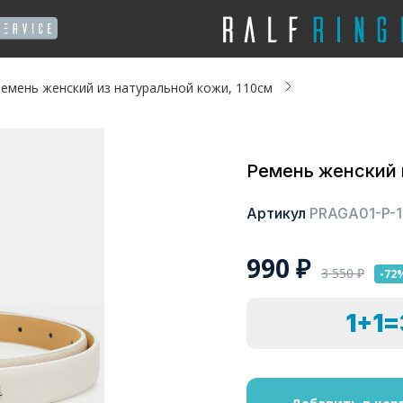
емень женский из натуральной кожи, 110см
Ремень женский 
Артикул
PRAGA01-P-1
990
₽
3 550
₽
-72
1+1