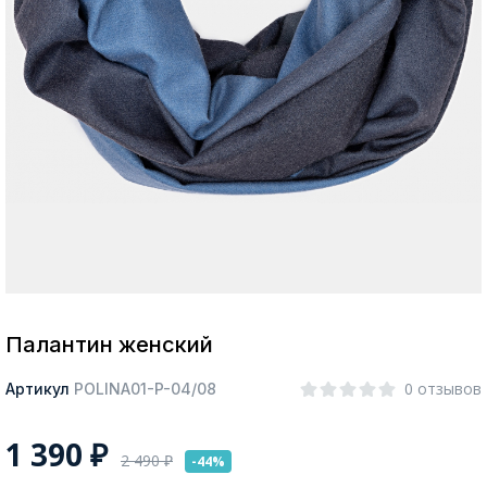
Москва
Да, все верно
Изменить город
О компании
Покупателям
Палантин женский
0 отзывов
Артикул
POLINA01-P-04/08
1 390
₽
2 490
₽
-44%