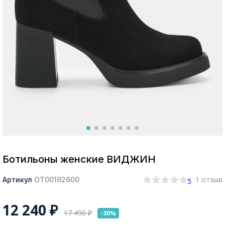
Москва
Да, все верно
Изменить город
О компании
Покупателям
Ботильоны женские ВИДЖИН
1 отзыв
Артикул
ОТ00192600
5
12 240
₽
17 490
₽
-30%