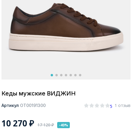
Москва
Да, все верно
Изменить город
О компании
Покупателям
Кеды мужские ВИДЖИН
1 отзыв
Артикул
ОТ00191300
5
10 270
₽
17 120
₽
-40%