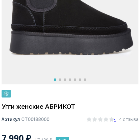
Москва
Да, все верно
Изменить город
О компании
Покупателям
Угги женские АБРИКОТ
4 отзыва
Артикул
ОТ00188000
5
7 990
₽
17 130
₽