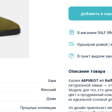
Добавить в кор
В магазине RALF RI
Курьером домой / 
В пункт выдачи зак
Описание товара
Казаки
АБРИКОТ от Ralf
Хаки
натуральной замши — эт
Женский
Модель для тех, кто цен
цвет и продуманный комф
Деми
их идеальной основой дл
Их дизайн привлекает мя
Прошлые коллекции