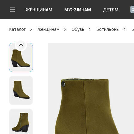
!
ЖЕНЩИНАМ
МУЖЧИНАМ
ДЕТЯМ
Каталог
Женщинам
Обувь
Ботильоны
Б
Новинки
Да, все верно
Изменить город
Женщинам
Мужчинам
Детям
Капсула
Аутлет
Акции / Новости
Адреса магазинов