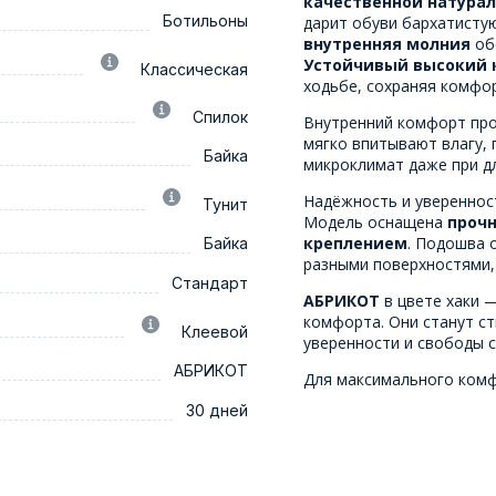
качественной натура
Ботильоны
дарит обуви бархатистую
внутренняя молния
об
Устойчивый высокий 
Классическая
ходьбе, сохраняя комфор
Спилок
Внутренний комфорт про
мягко впитывают влагу,
Байка
микроклимат даже при д
Надёжность и увереннос
Тунит
Модель оснащена
прочн
креплением
. Подошва 
Байка
разными поверхностями, 
Стандарт
АБРИКОТ
в цвете хаки 
комфорта. Они станут с
Клеевой
уверенности и свободы с
АБРИКОТ
Для максимального ком
30 дней