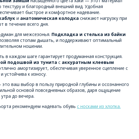
льной замши
насыщенного цвета хаки — этот материал
 текстуру и благородный внешний вид. Удобная
еспечивает быстрое и комфортное надевание.
каблук
и
анатомическая колодка
снижают нагрузку при
т в течение всего дня.
думан для межсезонья.
Подкладка и стелька из байки
 позволяя стопам дышать, и поддерживают оптимальный
лительном ношении.
ть в каждом шаге гарантирует продуманная конструкция.
ой подошвой из тунита
с
аккуратным клеевым
отлично амортизирует, обеспечивая уверенное сцепление с
и устойчива к износу.
— это ваш выбор в пользу природной глубины и осознанного
тильной основой повседневных образов, даря ощущение
 утра до вечера.
форта рекомендуем надевать обувь
с носками из хлопка.