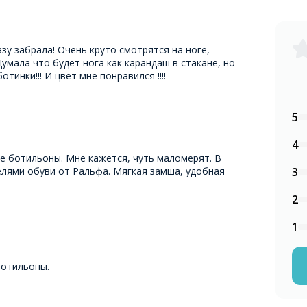
зу забрала! Очень круто смотрятся на ноге,
 Думала что будет нога как карандаш в стакане, но
ботинки!!! И цвет мне понравился !!!!
5
4
е ботильоны. Мне кажется, чуть маломерят. В
елями обуви от Ральфа. Мягкая замша, удобная
3
2
1
ботильоны.