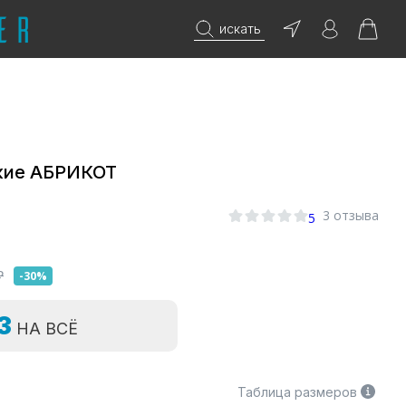
искать
кие АБРИКОТ
0
3 отзыва
5
₽
-30%
=3
НА ВСЁ
Таблица размеров