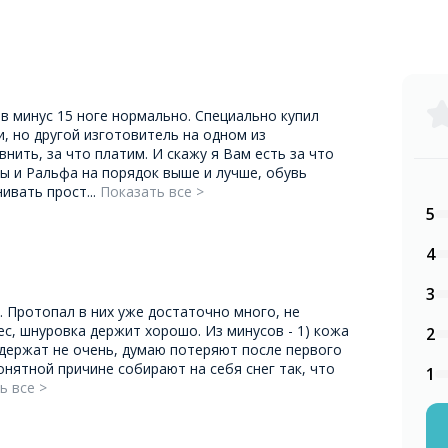
 в минус 15 ноге нормально. Специально купил
, но другой изготовитель на одном из
нить, за что платим. И скажу я Вам есть за что
ы и Ральфа на порядок выше и лучше, обувь
ивать прост...
Показать все >
5
4
3
. Протопал в них уже достаточно много, не
с, шнуровка держит хорошо. Из минусов - 1) кожа
2
держат не очень, думаю потеряют после первого
понятной причине собирают на себя снег так, что
1
ь все >