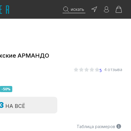
искать
ужские АРМАНДО
0
4 отзыва
5
-50%
=3
НА ВСЁ
Таблица размеров