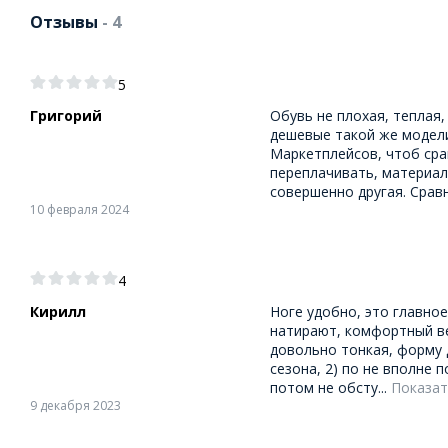
Отзывы
- 4
5
Григорий
Обувь не плохая, теплая,
дешевые такой же модели
Маркетплейсов, чтоб срав
переплачивать, материал
совершенно другая. Сравн
10 февраля 2024
4
Кирилл
Ноге удобно, это главное
натирают, комфортный ве
довольно тонкая, форму 
сезона, 2) по не вполне 
потом не обсту...
Показат
9 декабря 2023