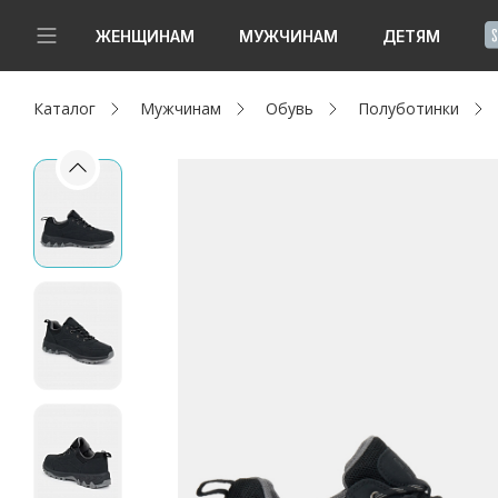
!
ЖЕНЩИНАМ
МУЖЧИНАМ
ДЕТЯМ
Каталог
Мужчинам
Обувь
Полуботинки
Новинки
Да, все верно
Изменить город
Женщинам
Мужчинам
Детям
Капсула
Аутлет
Акции / Новости
Адреса магазинов