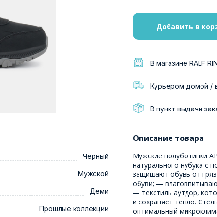
Добавить в кор
В магазине RALF RI
Курьером домой / 
В пункт выдачи зак
Описание товара
Мужские полуботинки АР
Черный
натурального нубука с 
Мужской
защищают обувь от гряз
обуви; — влаговпитываю
Деми
— текстиль аутдор, кот
и сохраняет тепло. Стел
Прошлые коллекции
оптимальный микроклима