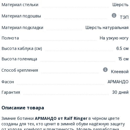
Материал стельки
Шерсть
Материал подошвы
ТЭП
Материал подкладки
Шерсть натуральная
Полнота
На узкую ногу
Высота каблука (см)
6.5 см
Высота голенища
15 см
Способ крепления
Клеевой
Фасон
АРМАНДО
Гарантия
30 дней
Описание товара
Зимние ботинки
АРМАНДО от Ralf Ringer
в чёрном цвете
созданы для тех, кто ценит в зимней обуви надёжную защиту
от холода, комфорт и практичность. Модель разработана