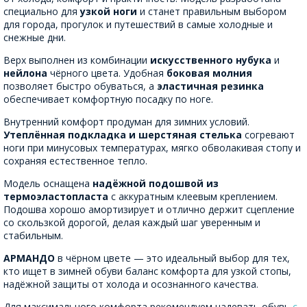
специально для
узкой ноги
и станет правильным выбором
для города, прогулок и путешествий в самые холодные и
снежные дни.
Верх выполнен из комбинации
искусственного нубука
и
нейлона
чёрного цвета. Удобная
боковая молния
позволяет быстро обуваться, а
эластичная резинка
обеспечивает комфортную посадку по ноге.
Внутренний комфорт продуман для зимних условий.
Утеплённая подкладка и шерстяная стелька
согревают
ноги при минусовых температурах, мягко обволакивая стопу и
сохраняя естественное тепло.
Модель оснащена
надёжной подошвой из
термоэластопласта
с аккуратным клеевым креплением.
Подошва хорошо амортизирует и отлично держит сцепление
со скользкой дорогой, делая каждый шаг уверенным и
стабильным.
АРМАНДО
в чёрном цвете — это идеальный выбор для тех,
кто ищет в зимней обуви баланс комфорта для узкой стопы,
надёжной защиты от холода и осознанного качества.
Для максимального комфорта рекомендуем надевать обувь
с