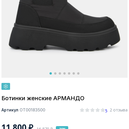
Москва
Да, все верно
Изменить город
О компании
Покупателям
Ботинки женские АРМАНДО
2 отзыва
Артикул
ОТ00183500
5
11 800
₽
16 870
₽