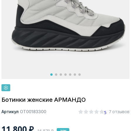
Москва
Да, все верно
Изменить город
О компании
Покупателям
Ботинки женские АРМАНДО
7 отзывов
Артикул
ОТ00183300
5
11 800
₽
16 870
₽