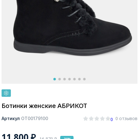
Москва
Да, все верно
Изменить город
О компании
Покупателям
Ботинки женские АБРИКОТ
0 отзывов
Артикул
ОТ00179100
0
11 800
₽
16 870
₽