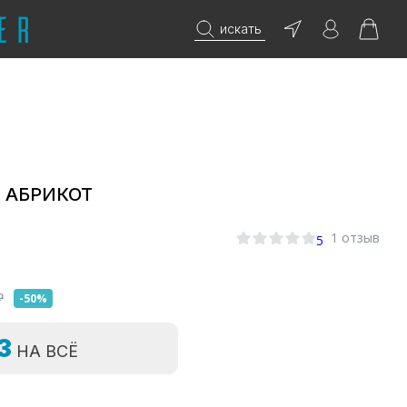
искать
е АБРИКОТ
0
1 отзыв
5
₽
-50%
=3
НА ВСЁ