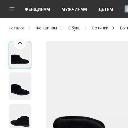
!
ЖЕНЩИНАМ
МУЖЧИНАМ
ДЕТЯМ
Каталог
Женщинам
Обувь
Ботинки
Бот
Новинки
Да, все верно
Изменить город
Женщинам
Мужчинам
Детям
Капсула
Аутлет
Акции / Новости
Адреса магазинов