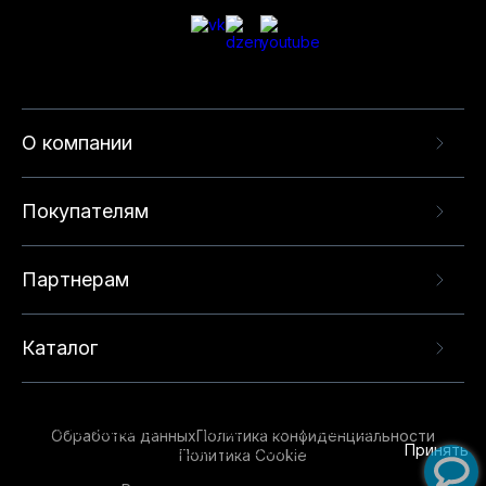
О компании
Покупателям
Партнерам
Каталог
Данный веб-сайт использует cookie-файлы и
рекомендательные технологии в целях
предоставления вам лучшего пользовательского
опыта на нашем сайте. Продолжая использовать
Обработка данных
Политика конфиденциальности
данный сайт, вы соглашаетесь с использованием
Принять
Политика Cookie
нами
cookie-файлов
и рекомендательных