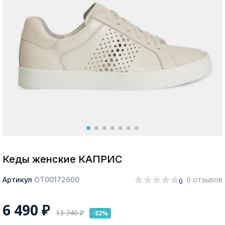
Москва
Да, все верно
Изменить город
О компании
Покупателям
Кеды женские КАПРИС
0 отзывов
Артикул
ОТ00172600
0
6 490
₽
13 740
₽
-52%