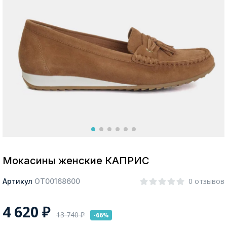
Москва
Да, все верно
Изменить город
О компании
Покупателям
Мокасины женские КАПРИС
0 отзывов
Артикул
ОТ00168600
4 620
₽
13 740
₽
-66%