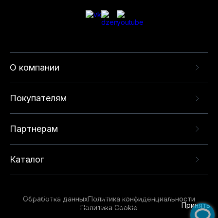
О компании
Покупателям
Партнерам
Каталог
Данный веб-сайт использует cookie-файлы и
рекомендательные технологии в целях
предоставления вам лучшего пользовательского
опыта на нашем сайте. Продолжая использовать
Обработка данных
Политика конфиденциальности
данный сайт, вы соглашаетесь с использованием
Принять
Политика Cookie
нами
cookie-файлов
и рекомендательных