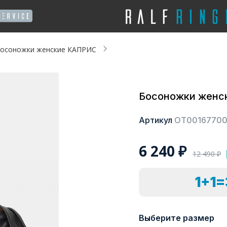
осоножки женские КАПРИС
Босоножки женс
Артикул
ОТ0016770
6 240
₽
12 490
₽
1+1
Выберите размер