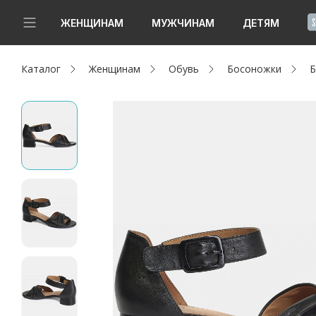
!
ЖЕНЩИНАМ
МУЖЧИНАМ
ДЕТЯМ
Каталог
Женщинам
Обувь
Босоножки
Б
Новинки
Да, все верно
Изменить город
Женщинам
Мужчинам
Детям
Капсула
Аутлет
Акции / Новости
Адреса магазинов