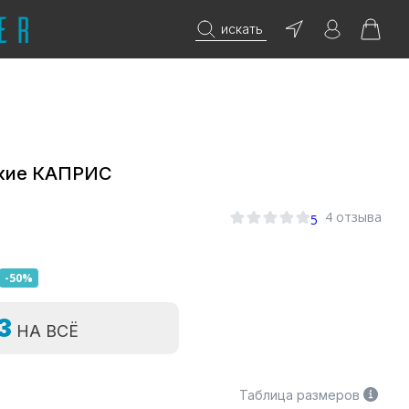
искать
кие КАПРИС
0
4 отзыва
5
-50%
=3
НА ВСЁ
Таблица размеров