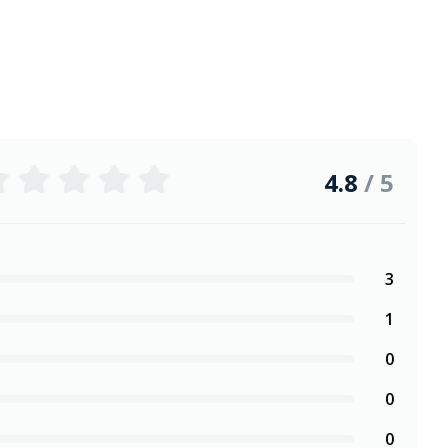
4.8
/ 5
3
1
0
0
0