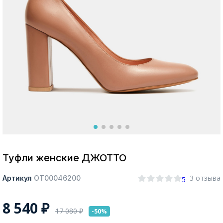
Москва
Да, все верно
Изменить город
О компании
Покупателям
Туфли женские ДЖОТТО
3 отзыва
Артикул
ОТ00046200
5
8 540
₽
17 080
₽
-50%