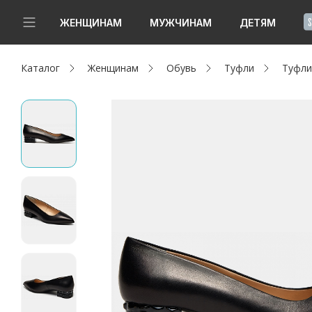
!
ЖЕНЩИНАМ
МУЖЧИНАМ
ДЕТЯМ
Каталог
Женщинам
Обувь
Туфли
Туфли
Новинки
Да, все верно
Изменить город
Женщинам
Мужчинам
Детям
Капсула
Аутлет
Акции / Новости
Адреса магазинов