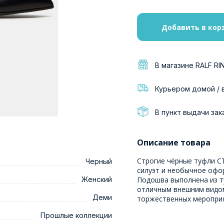
Добавить в кор
В магазине RALF RI
Курьером домой / 
В пункт выдачи зак
Описание товара
Строгие чёрные туфли С
Черный
силуэт и необычное офо
Женский
Подошва выполнена из ту
отличным внешним видом
Деми
торжественных меропри
Прошлые коллекции