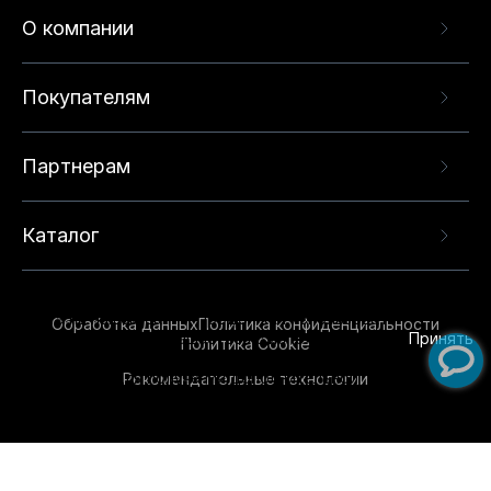
О компании
Покупателям
Партнерам
Каталог
Данный веб-сайт использует cookie-файлы и
рекомендательные технологии в целях
предоставления вам лучшего пользовательского
опыта на нашем сайте. Продолжая использовать
Обработка данных
Политика конфиденциальности
данный сайт, вы соглашаетесь с использованием
Принять
Политика Cookie
нами
cookie-файлов
и рекомендательных
Рекомендательные технологии
технологий. Для получения дополнительной
информации см.
Условия предоставления
рекомендательных технологий
.