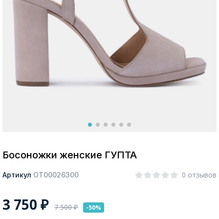
Москва
Да, все верно
Изменить город
О компании
Покупателям
Босоножки женские ГУПТА
0 отзывов
Артикул
ОТ00026300
3 750
₽
7 500
₽
-50%