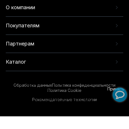
О компании
Покупателям
Партнерам
Каталог
Данный веб-сайт использует cookie-файлы и
рекомендательные технологии в целях
предоставления вам лучшего пользовательского
опыта на нашем сайте. Продолжая использовать
Обработка данных
Политика конфиденциальности
данный сайт, вы соглашаетесь с использованием
Принять
Политика Cookie
нами
cookie-файлов
и рекомендательных
Рекомендательные технологии
технологий. Для получения дополнительной
информации см.
Условия предоставления
рекомендательных технологий
.