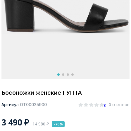
Москва
Да, все верно
Изменить город
О компании
Покупателям
Босоножки женские ГУПТА
0 отзывов
Артикул
ОТ00025900
0
3 490
₽
14 980
₽
-76%