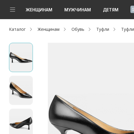
!
ЖЕНЩИНАМ
МУЖЧИНАМ
ДЕТЯМ
Каталог
Женщинам
Обувь
Туфли
Туфли
Новинки
Да, все верно
Изменить город
Женщинам
Мужчинам
Детям
Капсула
Аутлет
Акции / Новости
Адреса магазинов