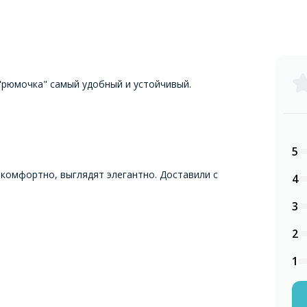
"рюмочка" самый удобный и устойчивый.
5
 комфортно, выглядят элегантно. Доставили с
4
3
2
1