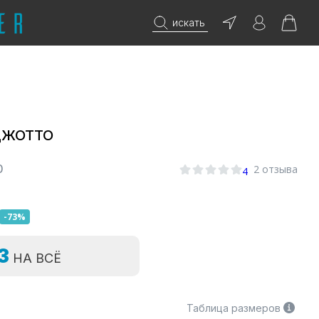
искать
 ДЖОТТО
0
2 отзыва
4
-73%
=3
НА ВСЁ
Таблица размеров