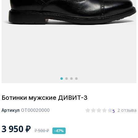
Москва
Да, все верно
Изменить город
О компании
Покупателям
Ботинки мужские ДИВИТ-3
2 отзыва
Артикул
ОТ00020000
5
3 950
₽
7 500
₽
-47%