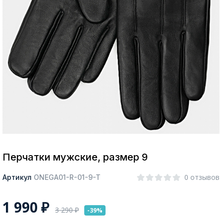
Москва
Да, все верно
Изменить город
О компании
Покупателям
Перчатки мужские, размер 9
0 отзывов
Артикул
ONEGA01-R-01-9-T
1 990
₽
3 290
₽
-39%