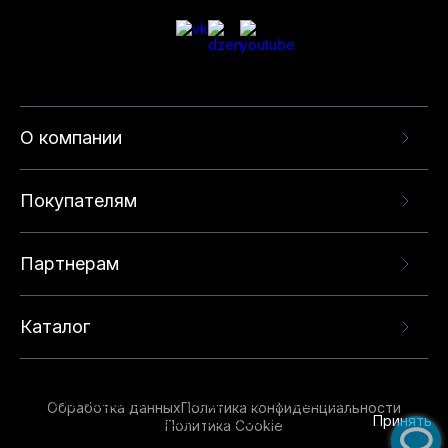
О компании
Покупателям
Партнерам
Каталог
Данный веб-сайт использует cookie-файлы и
рекомендательные технологии в целях
предоставления вам лучшего пользовательского
опыта на нашем сайте. Продолжая использовать
Обработка данных
Политика конфиденциальности
данный сайт, вы соглашаетесь с использованием
Принять
Политика Cookie
нами
cookie-файлов
и рекомендательных