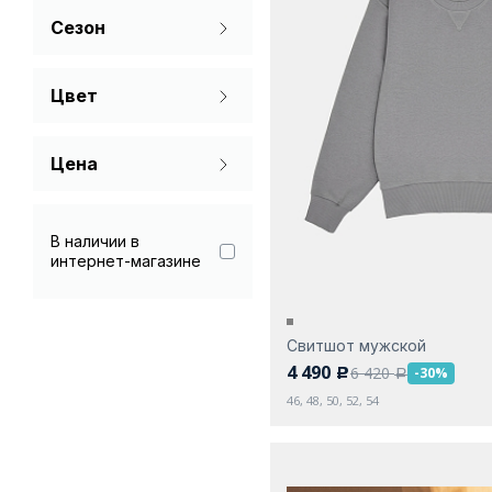
Сезон
50
52
54
Всесезонный
Цвет
Бежевый
Цена
Голубой
Молочный
В наличии в
интернет-магазине
Серый
Синий
Свитшот мужской
Хаки
4 490
6 420
-30%
c
a
46, 48, 50, 52, 54
Черный