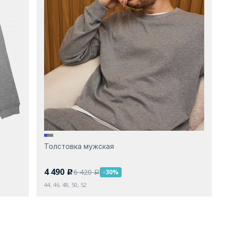
Толстовка мужская
4 490
6 420
-30%
c
a
44, 46, 48, 50, 52