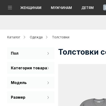
!
ЖЕНЩИНАМ
МУЖЧИНАМ
ДЕТЯМ
Новинки
Да, все верно
Изменить город
Женщинам
Каталог
Одежда
Толстовки
Мужчинам
Толстовки с
Пол
Мужской
Детям
Категория товара
Капсула
Свитшот
Модель
Аутлет
Толстовка
Оверсайз
Акции / Новости
Размер
44
46
48
Адреса магазинов