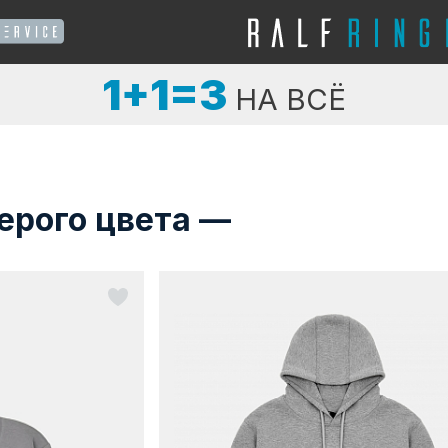
1+1=3
НА ВСЁ
ерого цвета —