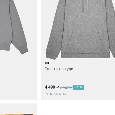
Толстовка худи
4 490
6 420
-30%
c
a
44, 46, 48, 50, 52