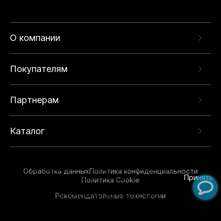
О компании
Покупателям
Партнерам
Каталог
Данный веб-сайт использует cookie-файлы и
рекомендательные технологии в целях
предоставления вам лучшего пользовательского
опыта на нашем сайте. Продолжая использовать
Обработка данных
Политика конфиденциальности
данный сайт, вы соглашаетесь с использованием
Принять
Политика Cookie
нами
cookie-файлов
и рекомендательных
Рекомендательные технологии
технологий. Для получения дополнительной
информации см.
Условия предоставления
рекомендательных технологий
.