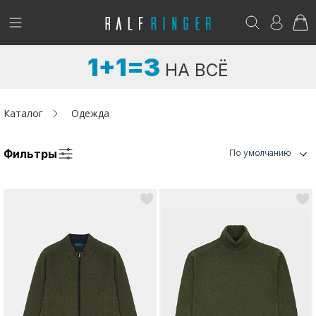
!
Возникли вопросы? -
club@ralf.ru
1+1=3
НА ВСЁ
Новинки
Женщинам
Каталог
Одежда
Мужчинам
Фильтры
По умолчанию
Детям
Капсула
Аутлет
Акции / Новости
Адреса магазинов