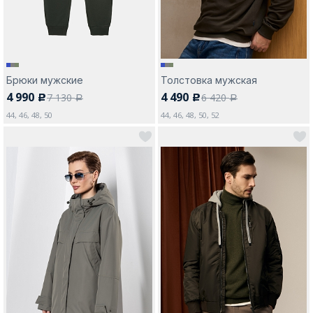
Брюки мужские
Толстовка мужская
4 990
4 490
7 130
6 420
c
c
a
a
44, 46, 48, 50
44, 46, 48, 50, 52