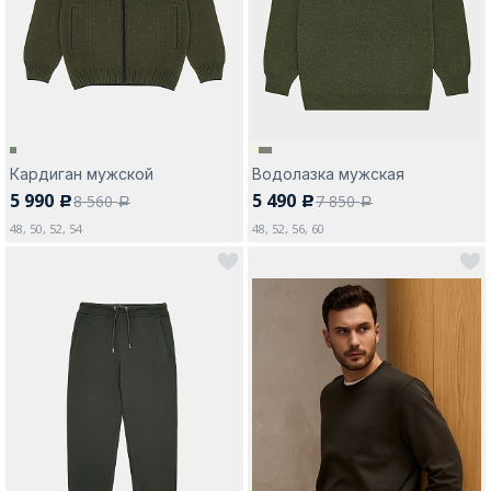
Москва
Кардиган мужской
Водолазка мужская
5 990
5 490
8 560
7 850
c
c
Да, все верно
Изменить город
a
a
48, 50, 52, 54
48, 52, 56, 60
О компании
Покупателям