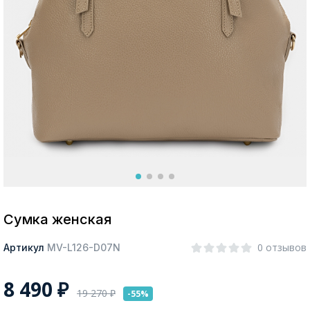
Москва
Да, все верно
Изменить город
О компании
Покупателям
Сумка женская
0 отзывов
Артикул
MV-L126-D07N
8 490
₽
19 270
₽
-55%