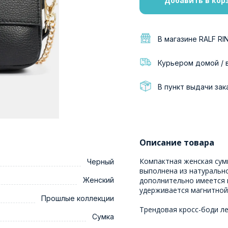
Добавить в кор
В магазине RALF RI
Курьером домой / 
В пункт выдачи зак
Описание товара
Компактная женская сум
Черный
выполнена из натуральн
Женский
дополнительно имеется 
удерживается магнитной 
Прошлые коллекции
Трендовая кросс-боди ле
Сумка