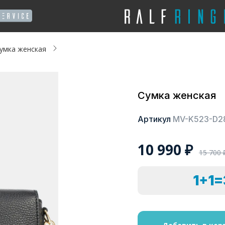
умка женская
Сумка женская
Артикул
MV-K523-D2
10 990
₽
15 700
1+1