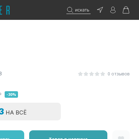
искать
8
0 отзывов
₽
-30%
=3
НА ВСЁ