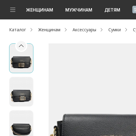
!
ЖЕНЩИНАМ
МУЖЧИНАМ
ДЕТЯМ
Каталог
Женщинам
Аксессуары
Сумки
С
Новинки
Да, все верно
Изменить город
Женщинам
Мужчинам
Детям
Капсула
Аутлет
Акции / Новости
Адреса магазинов