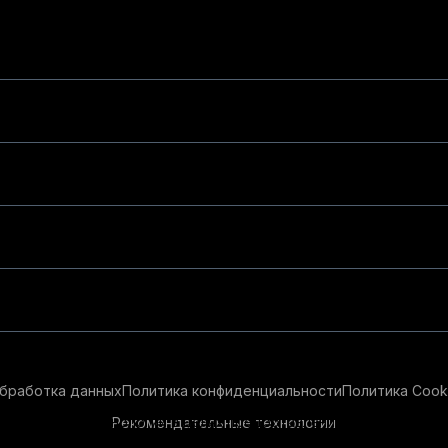
бработка данных
Политика конфиденциальности
Политика Cook
Рекомендательные технологии
ендательные технологии в целях предоставления вам лучшего 
айт, вы соглашаетесь с использованием нами
cookie-файлов
и р