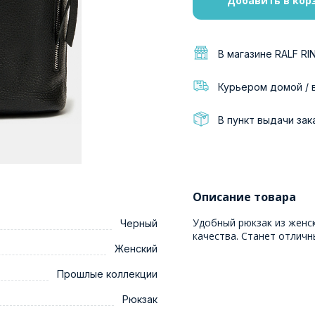
Добавить в кор
В магазине RALF RI
Курьером домой / 
В пункт выдачи зак
Описание товара
Удобный рюкзак из женс
Черный
качества. Станет отлич
Женский
Прошлые коллекции
Рюкзак