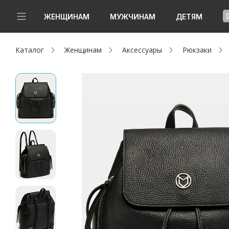
!
ЖЕНЩИНАМ
МУЖЧИНАМ
ДЕТЯМ
Каталог
Женщинам
Аксессуары
Рюкзаки
Новинки
Да, все верно
Изменить город
Женщинам
Мужчинам
Детям
Капсула
Аутлет
Акции / Новости
Адреса магазинов