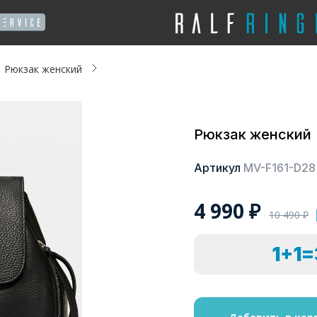
Рюкзак женский
Рюкзак женский
Артикул
MV-F161-D28
4 990
₽
10 490
₽
1+1